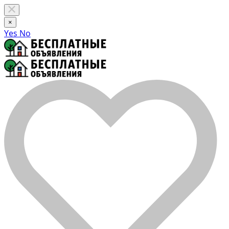
×
Yes
No