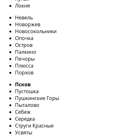
Локня
Невель
Новоржев
Новосокольники
Опочка
Остров
Палкино
Печоры
Плюсса
Порхов
Псков
Пустошка
Пушкинские Горы
Пыталово
Себеж
Середка
Струги Красные
Усвяты