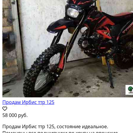
Продам Ирбис ттр 125
58 000 руб.
Продам Ирбис ттр 125, состояние идеальное.
Поменяны все подшипники по кругу на японские,