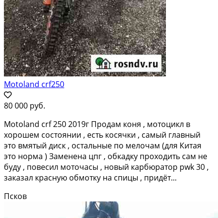
Motoland crf250
80 000 руб.
Motoland crf 250 2019г Продам коня , мотоцикл в
хорошем состоянии , есть косячки , самый главный
это вмятый диск , остальные по мелочам (для Китая
это норма ) Заменена цпг , обкадку проходить сам не
буду , повесил моточасы , новый карбюратор pwk 30 ,
заказал красную обмотку на спицы , придёт...
Псков