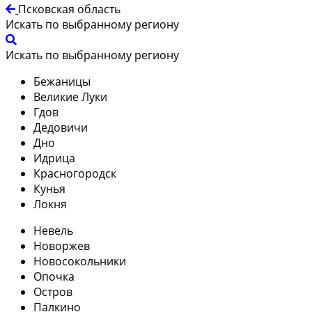
Псковская область
Искать по выбранному региону
Искать по выбранному региону
Бежаницы
Великие Луки
Гдов
Дедовичи
Дно
Идрица
Красногородск
Кунья
Локня
Невель
Новоржев
Новосокольники
Опочка
Остров
Палкино