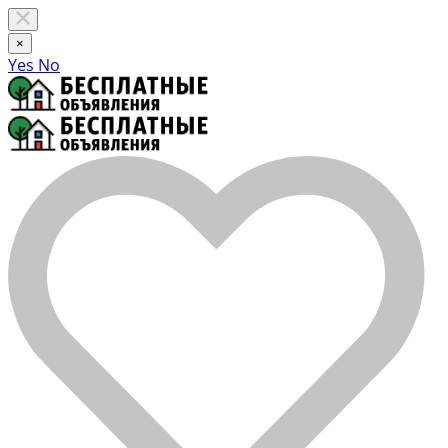
×
Yes
No