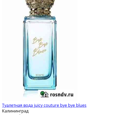
Туалетная вода juicy couture bye bye blues
Калининград