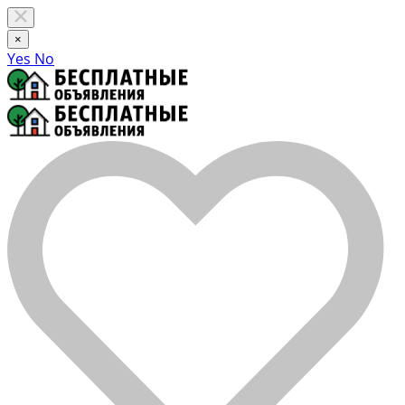
×
Yes
No