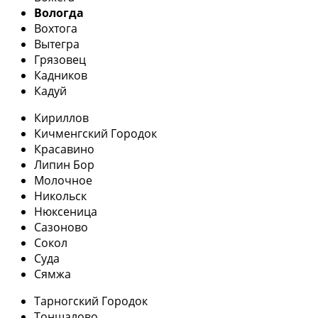
Вологда
Вохтога
Вытегра
Грязовец
Кадников
Кадуй
Кириллов
Кичменгский Городок
Красавино
Липин Бор
Молочное
Никольск
Нюксеница
Сазоново
Сокол
Суда
Сямжа
Тарногский Городок
Тоншалово