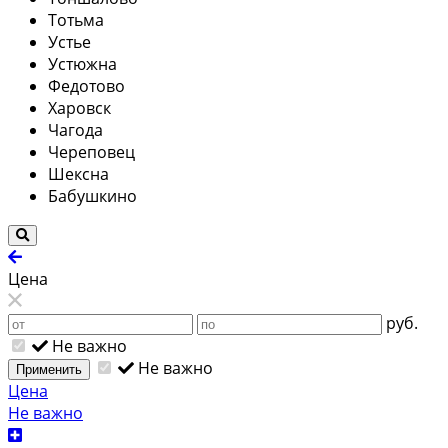
Тотьма
Устье
Устюжна
Федотово
Харовск
Чагода
Череповец
Шексна
Бабушкино
Цена
руб.
Не важно
Не важно
Применить
Цена
Не важно