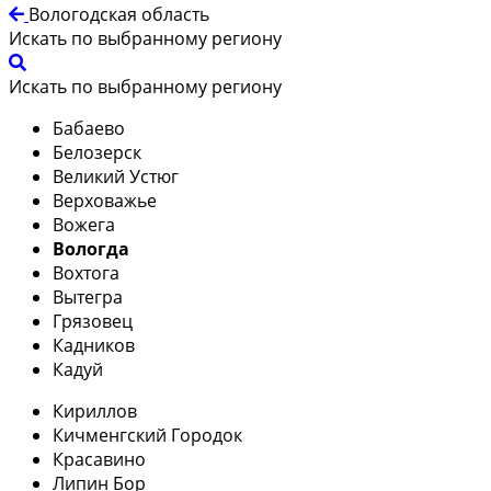
Вологодская область
Искать по выбранному региону
Искать по выбранному региону
Бабаево
Белозерск
Великий Устюг
Верховажье
Вожега
Вологда
Вохтога
Вытегра
Грязовец
Кадников
Кадуй
Кириллов
Кичменгский Городок
Красавино
Липин Бор