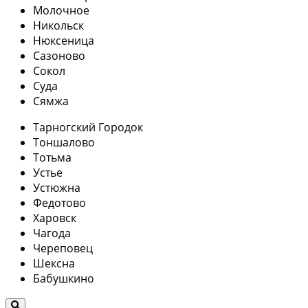
Молочное
Никольск
Нюксеница
Сазоново
Сокол
Суда
Сямжа
Тарногский Городок
Тоншалово
Тотьма
Устье
Устюжна
Федотово
Харовск
Чагода
Череповец
Шексна
Бабушкино