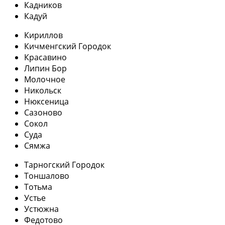
Кадников
Кадуй
Кириллов
Кичменгский Городок
Красавино
Липин Бор
Молочное
Никольск
Нюксеница
Сазоново
Сокол
Суда
Сямжа
Тарногский Городок
Тоншалово
Тотьма
Устье
Устюжна
Федотово