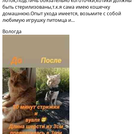
лоток,подстичь обязательно коготочки,котики должны
быть стерилизованы,т.к.я сама имею кошечку
домашнюю.Опыт ухода имеется, возьмите с собой
любимую игрушку питомца и...
Вологда