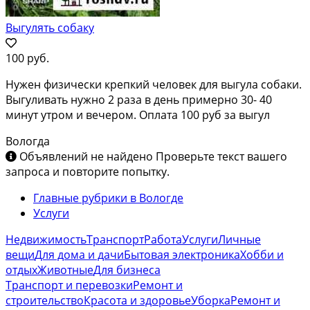
Выгулять собаку
100 руб.
Нужен физически крепкий человек для выгула собаки.
Выгуливать нужно 2 раза в день примерно 30- 40
минут утром и вечером. Оплата 100 руб за выгул
Вологда
Объявлений не найдено
Проверьте текст вашего
запроса и повторите попытку.
Главные рубрики в Вологде
Услуги
Недвижимость
Транспорт
Работа
Услуги
Личные
вещи
Для дома и дачи
Бытовая электроника
Хобби и
отдых
Животные
Для бизнеса
Транспорт и перевозки
Ремонт и
строительство
Красота и здоровье
Уборка
Ремонт и