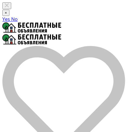
×
Yes
No