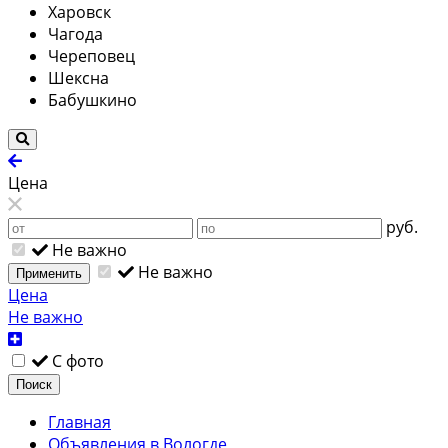
Харовск
Чагода
Череповец
Шексна
Бабушкино
Цена
руб.
Не важно
Не важно
Применить
Цена
Не важно
С фото
Поиск
Главная
Объявления в Вологде