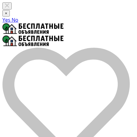
×
Yes
No