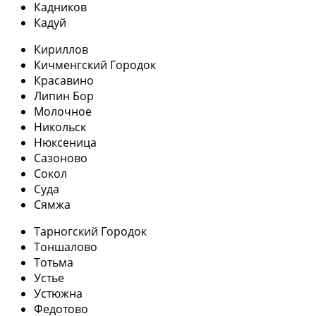
Кадников
Кадуй
Кириллов
Кичменгский Городок
Красавино
Липин Бор
Молочное
Никольск
Нюксеница
Сазоново
Сокол
Суда
Сямжа
Тарногский Городок
Тоншалово
Тотьма
Устье
Устюжна
Федотово