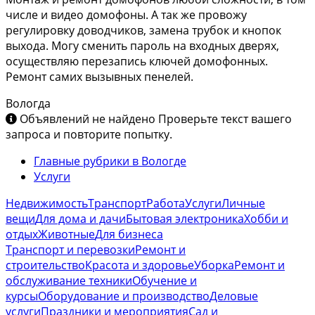
числе и видео домофоны. А так же провожу
регулировку доводчиков, замена трубок и кнопок
выхода. Могу сменить пароль на входных дверях,
осуществляю перезапись ключей домофонных.
Ремонт самих вызывных пенелей.
Вологда
Объявлений не найдено
Проверьте текст вашего
запроса и повторите попытку.
Главные рубрики в Вологде
Услуги
Недвижимость
Транспорт
Работа
Услуги
Личные
вещи
Для дома и дачи
Бытовая электроника
Хобби и
отдых
Животные
Для бизнеса
Транспорт и перевозки
Ремонт и
строительство
Красота и здоровье
Уборка
Ремонт и
обслуживание техники
Обучение и
курсы
Оборудование и производство
Деловые
услуги
Праздники и мероприятия
Сад и