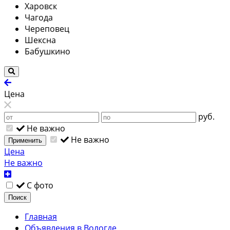
Харовск
Чагода
Череповец
Шексна
Бабушкино
Цена
руб.
Не важно
Не важно
Применить
Цена
Не важно
С фото
Поиск
Главная
Объявления в Вологде