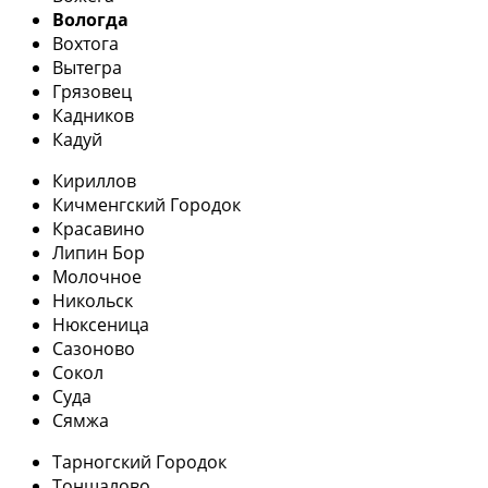
Вологда
Вохтога
Вытегра
Грязовец
Кадников
Кадуй
Кириллов
Кичменгский Городок
Красавино
Липин Бор
Молочное
Никольск
Нюксеница
Сазоново
Сокол
Суда
Сямжа
Тарногский Городок
Тоншалово