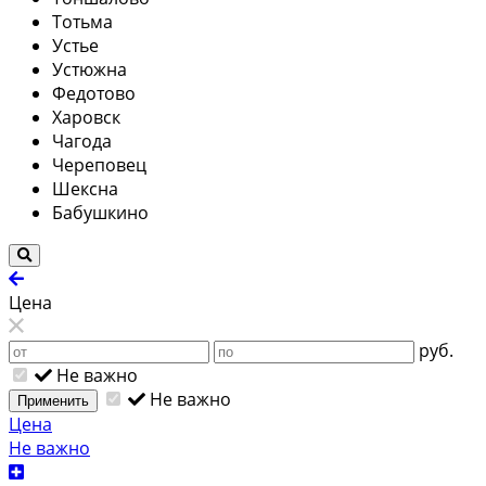
Тотьма
Устье
Устюжна
Федотово
Харовск
Чагода
Череповец
Шексна
Бабушкино
Цена
руб.
Не важно
Не важно
Применить
Цена
Не важно