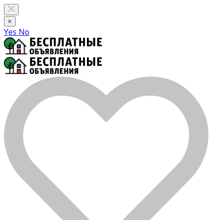
×
Yes
No