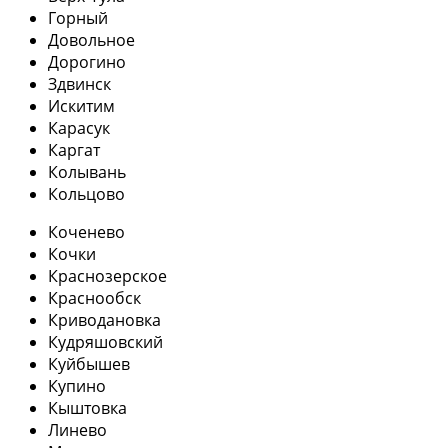
Горный
Довольное
Дорогино
Здвинск
Искитим
Карасук
Каргат
Колывань
Кольцово
Коченево
Кочки
Краснозерское
Краснообск
Криводановка
Кудряшовский
Куйбышев
Купино
Кыштовка
Линево