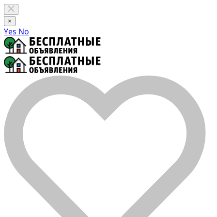
×
Yes
No