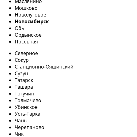
Маслянино
Мошково
Новолуговое
Новосибирск
Обь
Ордынское
Посевная
Северное
Сокур
Станционно-Ояшинский
Сузун
Татарск
Ташара
Тогучин
Толмачево
Убинское
Усть-Тарка
Чаны
Черепаново
Чик