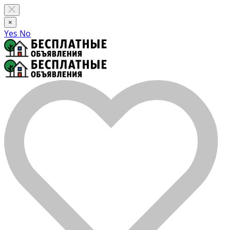
×
Yes
No