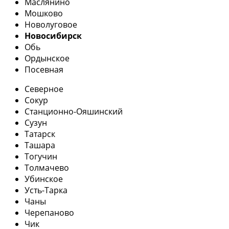
Маслянино
Мошково
Новолуговое
Новосибирск
Обь
Ордынское
Посевная
Северное
Сокур
Станционно-Ояшинский
Сузун
Татарск
Ташара
Тогучин
Толмачево
Убинское
Усть-Тарка
Чаны
Черепаново
Чик