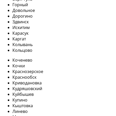
Горный
Довольное
Дорогино
Здвинск
Искитим
Карасук
Каргат
Колывань
Кольцово
Коченево
Кочки
Краснозерское
Краснообск
Криводановка
Кудряшовский
Куйбышев
Купино
Кыштовка
Линево