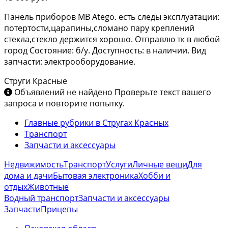
Панель приборов MB Atego. есть следы эксплуатации:
потертости,царапины,сломано пару креплений
стекла,стекло держится хорошо. Отправлю тк в любой
город Состояние: б/у. Доступность: в наличии. Вид
запчасти: электрооборудование.
Струги Красные
Объявлений не найдено
Проверьте текст вашего
запроса и повторите попытку.
Главные рубрики в Стругах Красных
Транспорт
Запчасти и аксессуары
Недвижимость
Транспорт
Услуги
Личные вещи
Для
дома и дачи
Бытовая электроника
Хобби и
отдых
Животные
Водный транспорт
Запчасти и аксессуары
Запчасти
Прицепы