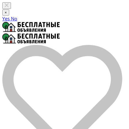
×
Yes
No