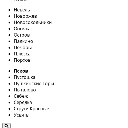
Невель
Новоржев
Новосокольники
Опочка
Остров
Палкино
Печоры
Плюсса
Порхов
Псков
Пустошка
Пушкинские Горы
Пыталово
Себеж
Середка
Струги Красные
Усвяты