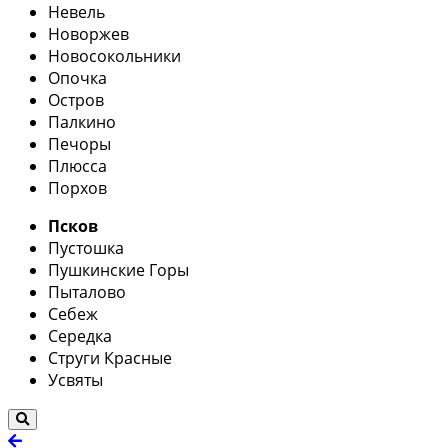
Невель
Новоржев
Новосокольники
Опочка
Остров
Палкино
Печоры
Плюсса
Порхов
Псков
Пустошка
Пушкинские Горы
Пыталово
Себеж
Середка
Струги Красные
Усвяты