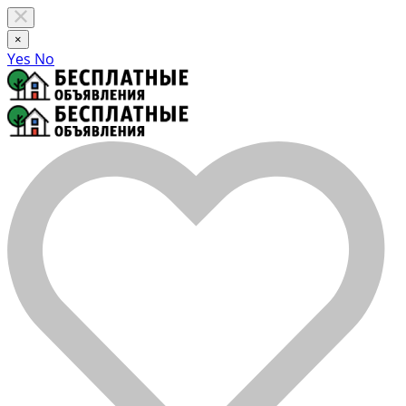
×
Yes
No