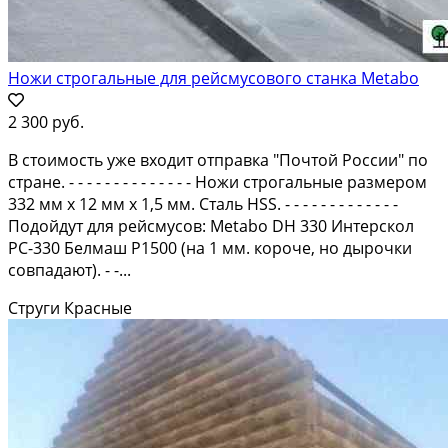
Ножи строгальные для рейсмусового станка Metabo
2 300 руб.
В стоимость уже входит отправка "Почтой России" по
стране. - - - - - - - - - - - - - - Ножи строгальные размером
332 мм х 12 мм х 1,5 мм. Сталь HSS. - - - - - - - - - - - - -
Подойдут для рейсмусов: Metabo DH 330 Интерскол
PC-330 Белмаш Р1500 (на 1 мм. короче, но дырочки
совпадают). - -...
Струги Красные