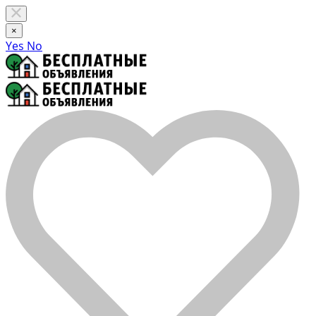
×
Yes
No