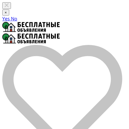
×
Yes
No