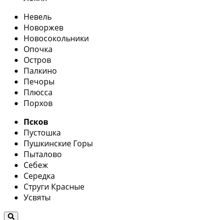
Невель
Новоржев
Новосокольники
Опочка
Остров
Палкино
Печоры
Плюсса
Порхов
Псков
Пустошка
Пушкинские Горы
Пыталово
Себеж
Середка
Струги Красные
Усвяты