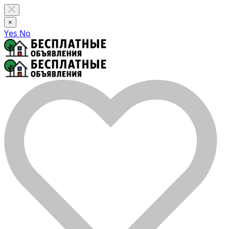
×
Yes
No