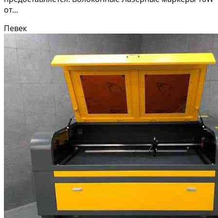
от...
Певек