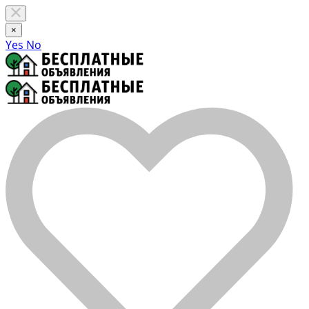
×
Yes
No