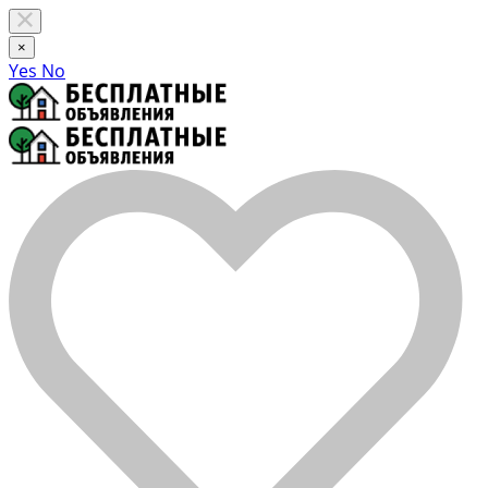
×
Yes
No