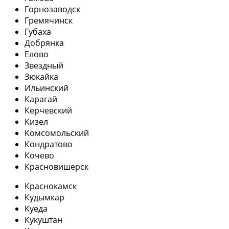
Горнозаводск
Гремячинск
Губаха
Добрянка
Елово
Звездный
Зюкайка
Ильинский
Карагай
Керчевский
Кизел
Комсомольский
Кондратово
Кочево
Красновишерск
Краснокамск
Кудымкар
Куеда
Кукуштан