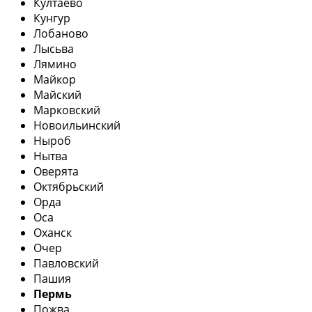
Култаево
Кунгур
Лобаново
Лысьва
Лямино
Майкор
Майский
Марковский
Новоильинский
Ныроб
Нытва
Оверята
Октябрьский
Орда
Оса
Оханск
Очер
Павловский
Пашия
Пермь
Пожва