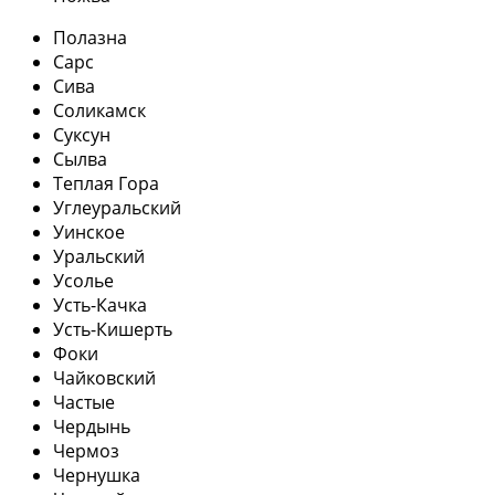
Полазна
Сарс
Сива
Соликамск
Суксун
Сылва
Теплая Гора
Углеуральский
Уинское
Уральский
Усолье
Усть-Качка
Усть-Кишерть
Фоки
Чайковский
Частые
Чердынь
Чермоз
Чернушка