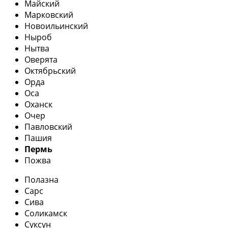
Майский
Марковский
Новоильинский
Ныроб
Нытва
Оверята
Октябрьский
Орда
Оса
Оханск
Очер
Павловский
Пашия
Пермь
Пожва
Полазна
Сарс
Сива
Соликамск
Суксун