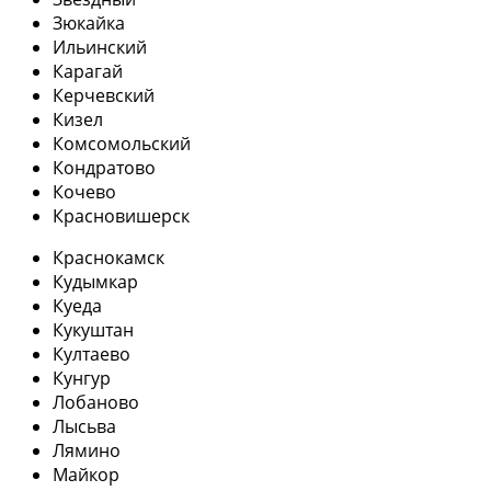
Зюкайка
Ильинский
Карагай
Керчевский
Кизел
Комсомольский
Кондратово
Кочево
Красновишерск
Краснокамск
Кудымкар
Куеда
Кукуштан
Култаево
Кунгур
Лобаново
Лысьва
Лямино
Майкор