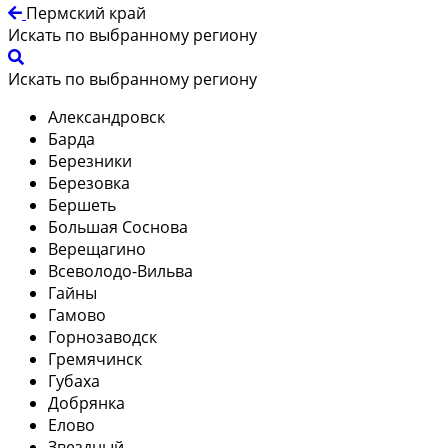
Пермский край
Искать по выбранному региону
Искать по выбранному региону
Александровск
Барда
Березники
Березовка
Бершеть
Большая Соснова
Верещагино
Всеволодо-Вильва
Гайны
Гамово
Горнозаводск
Гремячинск
Губаха
Добрянка
Елово
Звездный