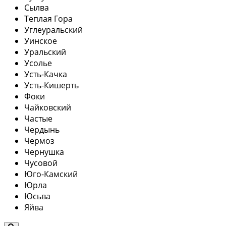
Сылва
Теплая Гора
Углеуральский
Уинское
Уральский
Усолье
Усть-Качка
Усть-Кишерть
Фоки
Чайковский
Частые
Чердынь
Чермоз
Чернушка
Чусовой
Юго-Камский
Юрла
Юсьва
Яйва