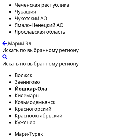
Чеченская республика
Чувашия
Чукотский АО
Ямало-Ненецкий АО
Ярославская область
Марий Эл
Искать по выбранному региону
Искать по выбранному региону
Волжск
Звенигово
Йошкар-Ола
Килемары
Козьмодемьянск
Красногорский
Краснооктябрьский
Куженер
Мари-Турек