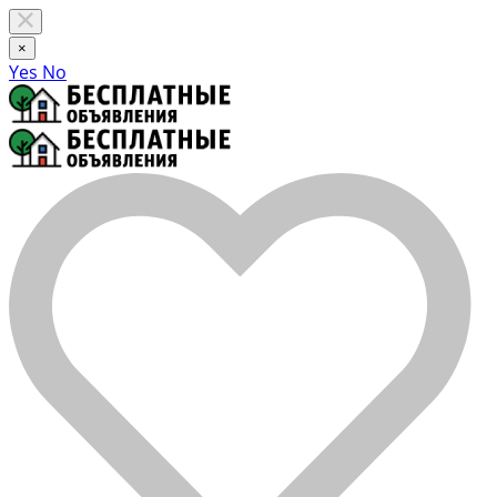
×
Yes
No