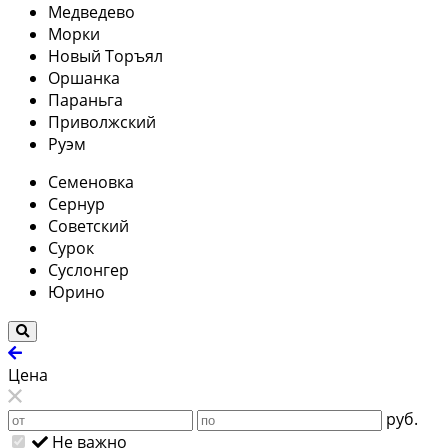
Медведево
Морки
Новый Торъял
Оршанка
Параньга
Приволжский
Руэм
Семеновка
Сернур
Советский
Сурок
Суслонгер
Юрино
Цена
руб.
Не важно