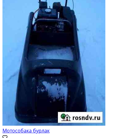
Мотособака бурлак