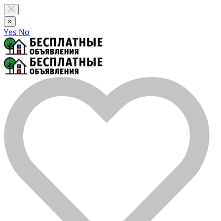
×
Yes
No