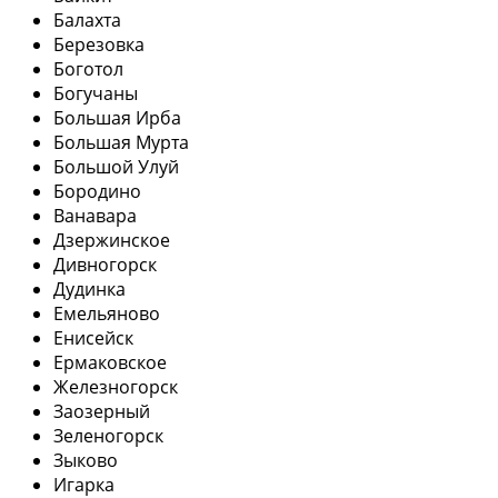
Балахта
Березовка
Боготол
Богучаны
Большая Ирба
Большая Мурта
Большой Улуй
Бородино
Ванавара
Дзержинское
Дивногорск
Дудинка
Емельяново
Енисейск
Ермаковское
Железногорск
Заозерный
Зеленогорск
Зыково
Игарка