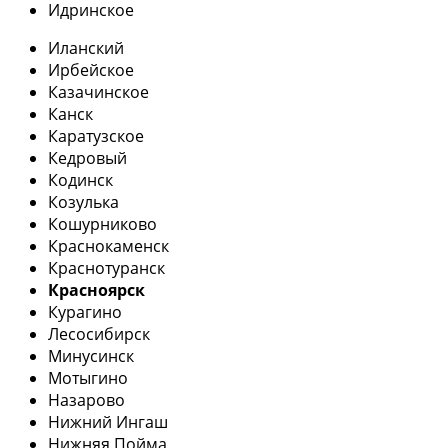
Идринское
Иланский
Ирбейское
Казачинское
Канск
Каратузское
Кедровый
Кодинск
Козулька
Кошурниково
Краснокаменск
Краснотуранск
Красноярск
Курагино
Лесосибирск
Минусинск
Мотыгино
Назарово
Нижний Ингаш
Нижняя Пойма