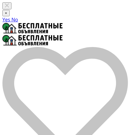
×
Yes
No