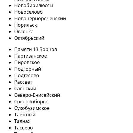
Новобирилюссы
Новоселово
Новочернореченский
Норильск
Овсянка
Октябрьский
Памяти 13 Борцов
Партизанское
Пировское
Подгорный
Подтесово
Рассвет
Саянский
Северо-Енисейский
Сосновоборск
Сухобузимское
Таежный
Талнах
Тасеево