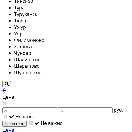
Тинской
Тура
Туруханск
Тюхтет
Ужур
Уяр
Филимоново
Хатанга
Чунояр
Шалинское
Шарыпово
Шушенское
Цена
руб.
Не важно
Не важно
Применить
Цена