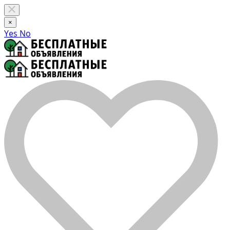
×
Yes
No