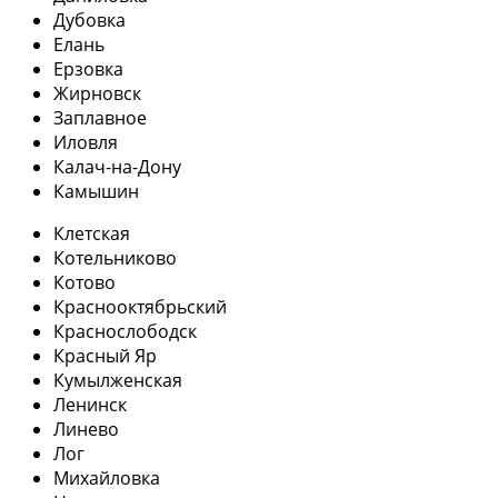
Дубовка
Елань
Ерзовка
Жирновск
Заплавное
Иловля
Калач-на-Дону
Камышин
Клетская
Котельниково
Котово
Краснооктябрьский
Краснослободск
Красный Яр
Кумылженская
Ленинск
Линево
Лог
Михайловка