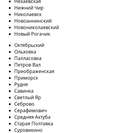
Нехаевская
Нижний Чир
Николаевск
Новоаннинский
Новониколаевский
Новый Рогачик
Октябрьский
Ольховка
Палласовка
Петров Вал
Преображенская
Приморск
Рудня
Савинка
Светлый Яр
Себрово
Серафимович
Средняя Ахтуба
Старая Полтавка
Суровикино