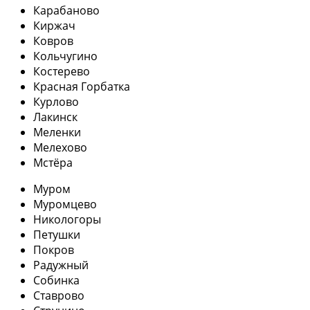
Карабаново
Киржач
Ковров
Кольчугино
Костерево
Красная Горбатка
Курлово
Лакинск
Меленки
Мелехово
Мстёра
Муром
Муромцево
Никологоры
Петушки
Покров
Радужный
Собинка
Ставрово