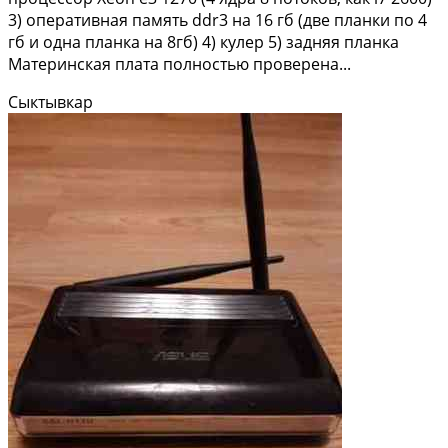
3) оперaтивная пaмять ddr3 нa 16 гб (две планки пo 4
гб и одна планкa нa 8гб) 4) кулер 5) задняя плaнка
Матeринская плaтa полностью проверена...
Сыктывкар