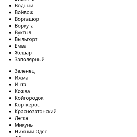
Водный
Войвож
Воргашор
Воркута
Вуктыл
Выльгорт
Емва
Жешарт
Заполярный
Зеленец
Ижма
Инта
Кожва
Койгородок
Корткерос
Краснозатонский
Летка
Микунь
Нижний Одес