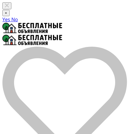
×
Yes
No