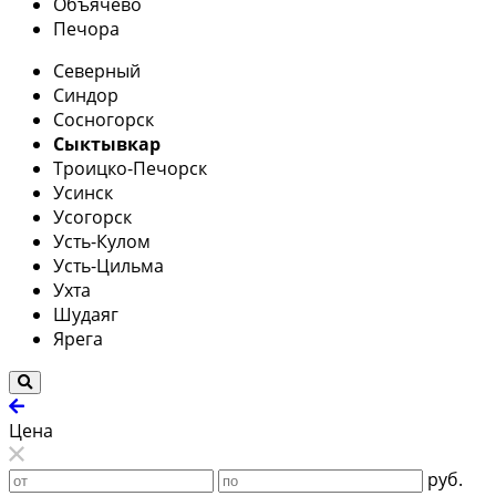
Объячево
Печора
Северный
Синдор
Сосногорск
Сыктывкар
Троицко-Печорск
Усинск
Усогорск
Усть-Кулом
Усть-Цильма
Ухта
Шудаяг
Ярега
Цена
руб.