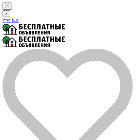
×
Yes
No