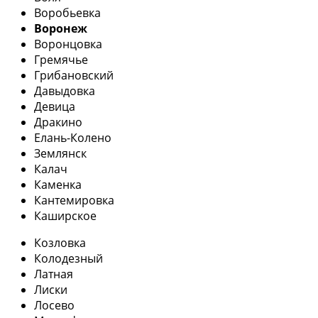
Воробьевка
Воронеж
Воронцовка
Гремячье
Грибановский
Давыдовка
Девица
Дракино
Елань-Колено
Землянск
Калач
Каменка
Кантемировка
Каширское
Козловка
Колодезный
Латная
Лиски
Лосево