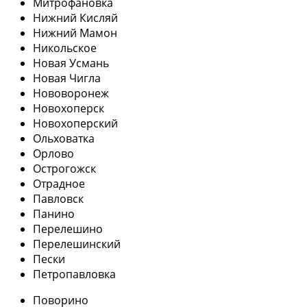
Митрофановка
Нижний Кисляй
Нижний Мамон
Никольское
Новая Усмань
Новая Чигла
Нововоронеж
Новохоперск
Новохоперский
Ольховатка
Орлово
Острогожск
Отрадное
Павловск
Панино
Перелешино
Перелешинский
Пески
Петропавловка
Поворино