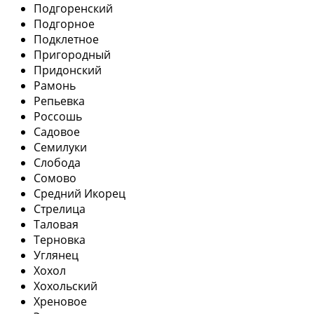
Подгоренский
Подгорное
Подклетное
Пригородный
Придонский
Рамонь
Репьевка
Россошь
Садовое
Семилуки
Слобода
Сомово
Средний Икорец
Стрелица
Таловая
Терновка
Углянец
Хохол
Хохольский
Хреновое