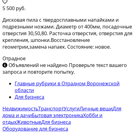
5 500 руб.
Дисковая пила с твердосплавными напайками и
подрезными ножами. Диаметр от 400мм, посадочные
отверстия 30,50,80. Расточка отверстия, отверстия для
крепления, шпонки.Восстановление
геометрии,замена напаек. Состояние: новое.
Отрадное
Объявлений не найдено
Проверьте текст вашего
запроса и повторите попытку.
Главные рубрики в Отрадном Воронежской
области
Для бизнеса
Недвижимость
Транспорт
Услуги
Личные вещи
Для
дома и дачи
Бытовая электроника
Хобби и
отдых
Животные
Для бизнеса
Оборудование для бизнеса