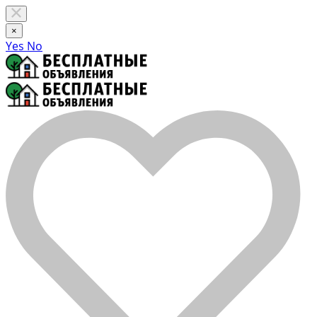
×
Yes
No