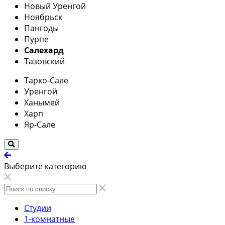
Новый Уренгой
Ноябрьск
Пангоды
Пурпе
Салехард
Тазовский
Тарко-Сале
Уренгой
Ханымей
Харп
Яр-Сале
Выберите категорию
Студии
1-комнатные