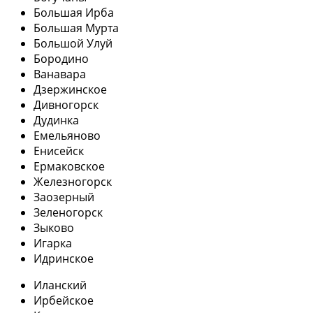
Большая Ирба
Большая Мурта
Большой Улуй
Бородино
Ванавара
Дзержинское
Дивногорск
Дудинка
Емельяново
Енисейск
Ермаковское
Железногорск
Заозерный
Зеленогорск
Зыково
Игарка
Идринское
Иланский
Ирбейское