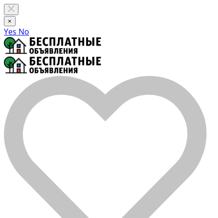
×
Yes
No