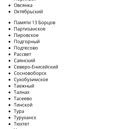
Овсянка
Октябрьский
Памяти 13 Борцов
Партизанское
Пировское
Подгорный
Подтесово
Рассвет
Саянский
Северо-Енисейский
Сосновоборск
Сухобузимское
Таежный
Талнах
Тасеево
Тинской
Тура
Туруханск
Тюхтет