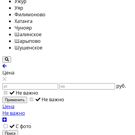
Ужур
Уяр
Филимоново
Хатанга
Чунояр
Шалинское
Шарыпово
Шушенское
Цена
руб.
Не важно
Не важно
Применить
Цена
Не важно
С фото
Поиск