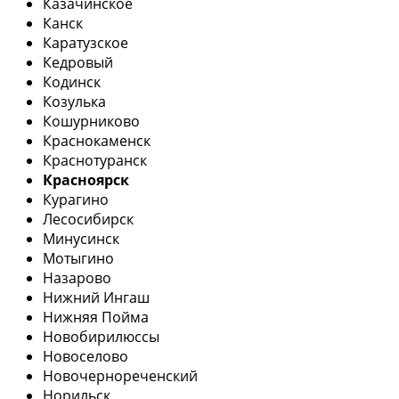
Казачинское
Канск
Каратузское
Кедровый
Кодинск
Козулька
Кошурниково
Краснокаменск
Краснотуранск
Красноярск
Курагино
Лесосибирск
Минусинск
Мотыгино
Назарово
Нижний Ингаш
Нижняя Пойма
Новобирилюссы
Новоселово
Новочернореченский
Норильск