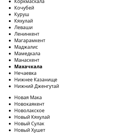
Коркмаскала
Кочубей
Куруш
Кяхулай
Леваши
Ленинкент
Магарамкент
Маджалис
Мамедкала
Манаскент
Махачкала
Нечаевка
Нижнее Казанище
Нижний Дженгутай
Новая Мака
Новокаякент
Новолакское
Новый Кяхулай
Новый Сулак
Новый Хушет