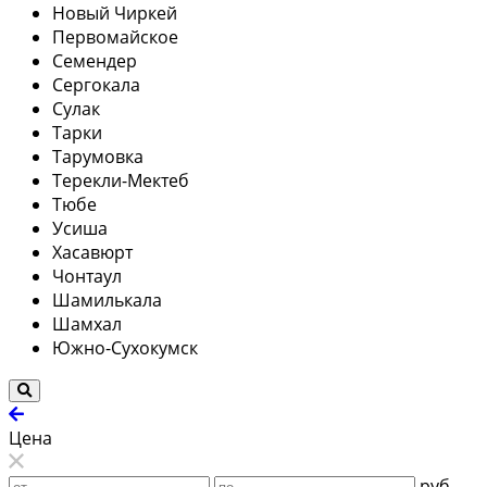
Новый Чиркей
Первомайское
Семендер
Сергокала
Сулак
Тарки
Тарумовка
Терекли-Мектеб
Тюбе
Усиша
Хасавюрт
Чонтаул
Шамилькала
Шамхал
Южно-Сухокумск
Цена
руб.