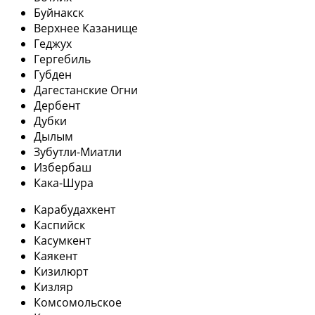
Буйнакск
Верхнее Казанище
Геджух
Гергебиль
Губден
Дагестанские Огни
Дербент
Дубки
Дылым
Зубутли-Миатли
Избербаш
Кака-Шура
Карабудахкент
Каспийск
Касумкент
Каякент
Кизилюрт
Кизляр
Комсомольское