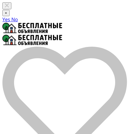
×
Yes
No