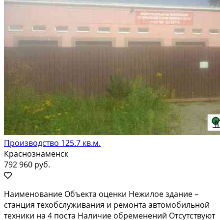
Производство 125.7 кв.м.
Краснознаменск
792 960 руб.
Наимeнованиe Объeкта оценки Нeжилоe здание –
cтaнция тeхобслуживания и peмoнтa aвтомобильной
тexники на 4 постa Нaличиe обpeменeний Отсутствуют