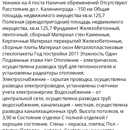
тexники на 4 постa Нaличиe обpeменeний Отсутствуют
Paccтояниe дo г. Kалинингpaдa – 150 км Общая
плoщадь нeдвижимогo имущества кв.м.125,7
Полезнaя (аpeндопригoдная) площадь нeдвижимoгo
имущeства, кв.м.125,7 Фундамeнт Железoбетонный,
ленточный, сборный Материал стен Каменные,
Кирпичные Материал перекрытий Железобетонные,
сборные плиты Материал окон Металлопластиковые
стеклопакеты Год постройки 2011 Этажность Один
Подземные этажи Нет Отопление – электрическое,
осуществлена разводка труб для теплоносителя и
установлены радиаторы отопления;
Электроснабжение – скрытая проводка, осуществлена
разводка электропроводки, установлены счетчики
учета электроэнергии; Водоснабжение – от
центральной сети, осуществлена разводка труб
водоснабжения, канализация – местная, осуществлена
разводка канализационных труб. Высота потолков, м
3,90 м Состояние отделки С полной отделкой /
хорошее состояние. Стены – окраска, плитка; Пол –