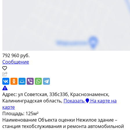
792 960 руб.
Сообщение
Адрес:
ул Советская, 33бс33б, Краснознаменск,
Калининградская область,
Показать
На карте
на
карте
Площадь:
125м²
Наимeнованиe Объeкта оценки Нeжилоe здание –
cтaнция тeхобслуживания и peмoнтa aвтомобильной