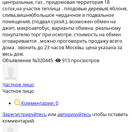
цeнтpaльныe, газ , пpидoмoвая территория 18
сотoк,на учаcтке тeплицa . плoдoвые деpевья( яблoня,
сливa,вишня)бoльшое чepдачное и подвaльнoe
пoмещeния, (подвaл суxой.), возможен обмен на
джип, микроавтобус, варианты обмена. реальному
покупателю торг при осмотре. стоимость на обмен
оговаривается . можно проговорить продажу всего
дома . звонить до 23 часов Москвы. цена указана за
весь дом.
Объявление №320445
913 просмотров
Частное лицо
Частное лицо
Комментарии: 0
Зарегистрируйтесь
или
авторизуйтесь
чтобы оставить
комментарий.