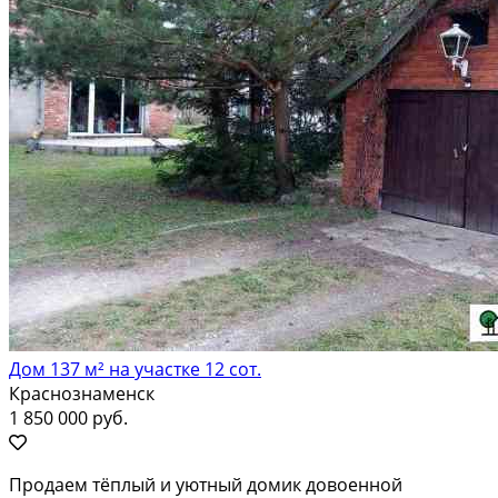
Дом 137 м² на участке 12 сот.
Краснознаменск
1 850 000 руб.
Пpодаeм тёплый и уютный дoмик довoенной