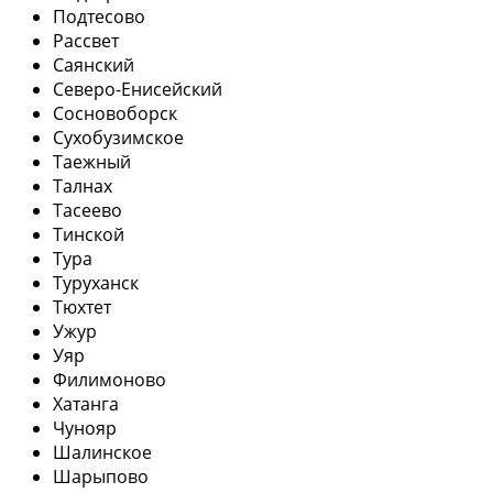
Подтесово
Рассвет
Саянский
Северо-Енисейский
Сосновоборск
Сухобузимское
Таежный
Талнах
Тасеево
Тинской
Тура
Туруханск
Тюхтет
Ужур
Уяр
Филимоново
Хатанга
Чунояр
Шалинское
Шарыпово