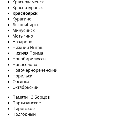
Краснокаменск
Краснотуранск
Красноярск
Курагино
Лесосибирск
Минусинск
Мотыгино
Назарово
Нижний Ингаш
Нижняя Пойма
Новобирилюссы
Новоселово
Новочернореченский
Норильск
Овсянка
Октябрьский
Памяти 13 Борцов
Партизанское
Пировское
Подгорный