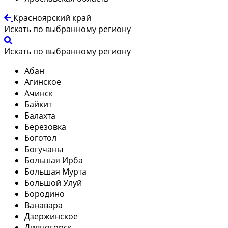
Красноярский край
Искать по выбранному региону
Искать по выбранному региону
Абан
Агинское
Ачинск
Байкит
Балахта
Березовка
Боготол
Богучаны
Большая Ирба
Большая Мурта
Большой Улуй
Бородино
Ванавара
Дзержинское
Дивногорск