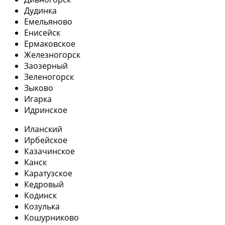
Дудинка
Емельяново
Енисейск
Ермаковское
Железногорск
Заозерный
Зеленогорск
Зыково
Игарка
Идринское
Иланский
Ирбейское
Казачинское
Канск
Каратузское
Кедровый
Кодинск
Козулька
Кошурниково