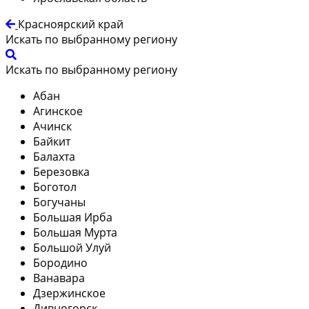
Красноярский край
Искать по выбранному региону
Искать по выбранному региону
Абан
Агинское
Ачинск
Байкит
Балахта
Березовка
Боготол
Богучаны
Большая Ирба
Большая Мурта
Большой Улуй
Бородино
Ванавара
Дзержинское
Дивногорск