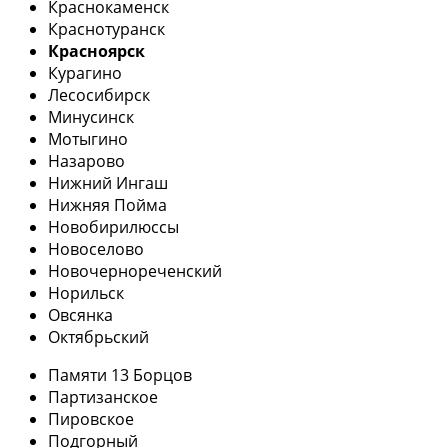
Краснокаменск
Краснотуранск
Красноярск
Курагино
Лесосибирск
Минусинск
Мотыгино
Назарово
Нижний Ингаш
Нижняя Пойма
Новобирилюссы
Новоселово
Новочернореченский
Норильск
Овсянка
Октябрьский
Памяти 13 Борцов
Партизанское
Пировское
Подгорный