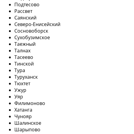
Подтесово
Рассвет
Саянский
Северо-Енисейский
Сосновоборск
Сухобузимское
Таежный
Талнах
Тасеево
Тинской
Тура
Туруханск
Тюхтет
Ужур
Уяр
Филимоново
Хатанга
Чунояр
Шалинское
Шарыпово