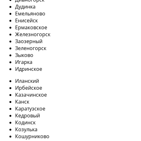
Дудинка
Емельяново
Енисейск
Ермаковское
Железногорск
Заозерный
Зеленогорск
Зыково
Игарка
Идринское
Иланский
Ирбейское
Казачинское
Канск
Каратузское
Кедровый
Кодинск
Козулька
Кошурниково