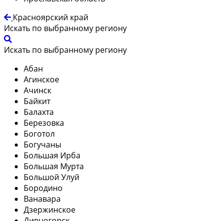
Красноярский край
Искать по выбранному региону
Искать по выбранному региону
Абан
Агинское
Ачинск
Байкит
Балахта
Березовка
Боготол
Богучаны
Большая Ирба
Большая Мурта
Большой Улуй
Бородино
Ванавара
Дзержинское
Дивногорск