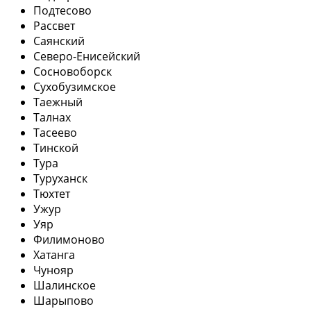
Подтесово
Рассвет
Саянский
Северо-Енисейский
Сосновоборск
Сухобузимское
Таежный
Талнах
Тасеево
Тинской
Тура
Туруханск
Тюхтет
Ужур
Уяр
Филимоново
Хатанга
Чунояр
Шалинское
Шарыпово