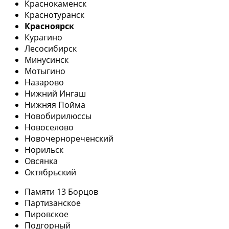
Краснокаменск
Краснотуранск
Красноярск
Курагино
Лесосибирск
Минусинск
Мотыгино
Назарово
Нижний Ингаш
Нижняя Пойма
Новобирилюссы
Новоселово
Новочернореченский
Норильск
Овсянка
Октябрьский
Памяти 13 Борцов
Партизанское
Пировское
Подгорный