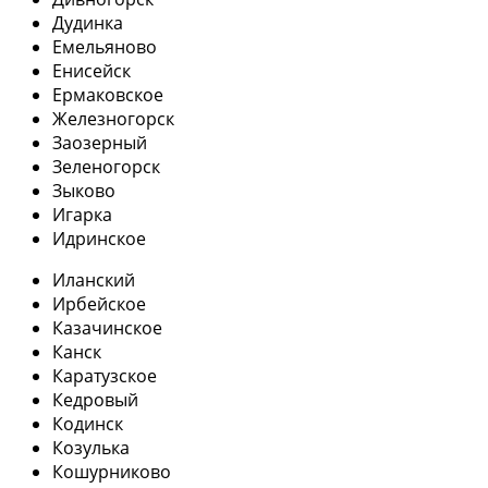
Дудинка
Емельяново
Енисейск
Ермаковское
Железногорск
Заозерный
Зеленогорск
Зыково
Игарка
Идринское
Иланский
Ирбейское
Казачинское
Канск
Каратузское
Кедровый
Кодинск
Козулька
Кошурниково