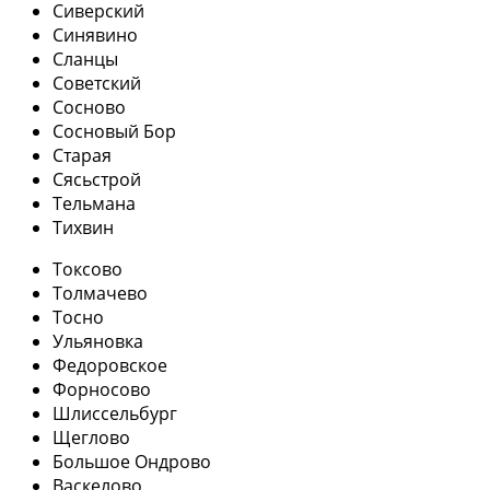
Сиверский
Синявино
Сланцы
Советский
Сосново
Сосновый Бор
Старая
Сясьстрой
Тельмана
Тихвин
Токсово
Толмачево
Тосно
Ульяновка
Федоровское
Форносово
Шлиссельбург
Щеглово
Большое Ондрово
Васкелово