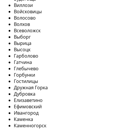
Виллози
Войсковицы
Волосово
Волхов
Всеволожск
Выборг
Вырица
Высоцк
Гарболово
Гатчина
Глебычево
Горбунки
Гостилицы
Дружная Горка
Дубровка
Елизаветино
Ефимовский
Ивангород
Каменка
Каменногорск