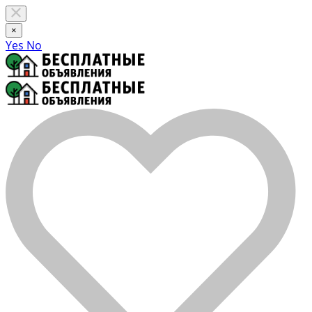
×
Yes
No