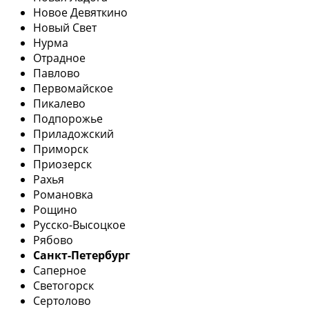
Новое Девяткино
Новый Свет
Нурма
Отрадное
Павлово
Первомайское
Пикалево
Подпорожье
Приладожский
Приморск
Приозерск
Рахья
Романовка
Рощино
Русско-Высоцкое
Рябово
Санкт-Петербург
Саперное
Светогорск
Сертолово