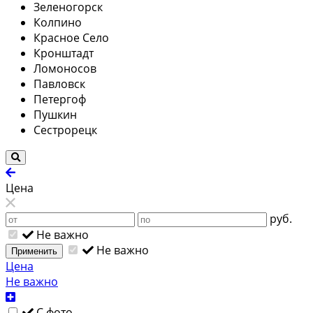
Зеленогорск
Колпино
Красное Село
Кронштадт
Ломоносов
Павловск
Петергоф
Пушкин
Сестрорецк
Цена
руб.
Не важно
Не важно
Применить
Цена
Не важно
С фото