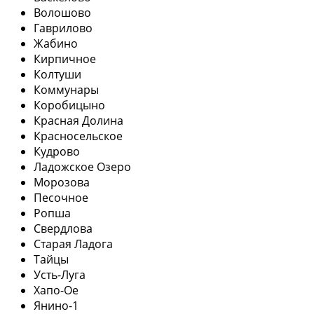
Волошово
Гаврилово
Жабино
Кирпичное
Колтуши
Коммунары
Коробицыно
Красная Долина
Красносельское
Кудрово
Ладожское Озеро
Морозова
Песочное
Ропша
Свердлова
Старая Ладога
Тайцы
Усть-Луга
Хапо-Ое
Янино-1