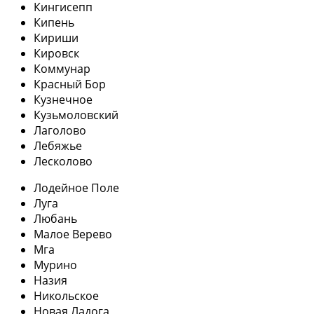
Кингисепп
Кипень
Кириши
Кировск
Коммунар
Красный Бор
Кузнечное
Кузьмоловский
Лаголово
Лебяжье
Лесколово
Лодейное Поле
Луга
Любань
Малое Верево
Мга
Мурино
Назия
Никольское
Новая Ладога