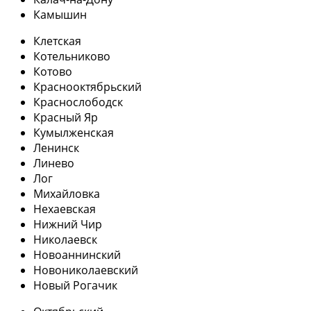
Камышин
Клетская
Котельниково
Котово
Краснооктябрьский
Краснослободск
Красный Яр
Кумылженская
Ленинск
Линево
Лог
Михайловка
Нехаевская
Нижний Чир
Николаевск
Новоаннинский
Новониколаевский
Новый Рогачик