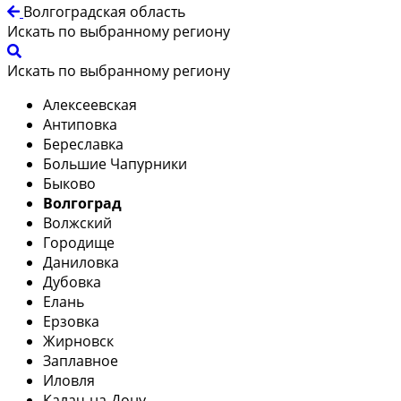
Волгоградская область
Искать по выбранному региону
Искать по выбранному региону
Алексеевская
Антиповка
Береславка
Большие Чапурники
Быково
Волгоград
Волжский
Городище
Даниловка
Дубовка
Елань
Ерзовка
Жирновск
Заплавное
Иловля
Калач-на-Дону