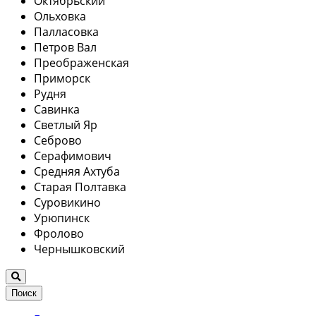
Октябрьский
Ольховка
Палласовка
Петров Вал
Преображенская
Приморск
Рудня
Савинка
Светлый Яр
Себрово
Серафимович
Средняя Ахтуба
Старая Полтавка
Суровикино
Урюпинск
Фролово
Чернышковский
Поиск