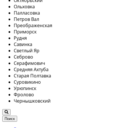
Октябрьский
Ольховка
Палласовка
Петров Вал
Преображенская
Приморск
Рудня
Савинка
Светлый Яр
Себрово
Серафимович
Средняя Ахтуба
Старая Полтавка
Суровикино
Урюпинск
Фролово
Чернышковский
Поиск