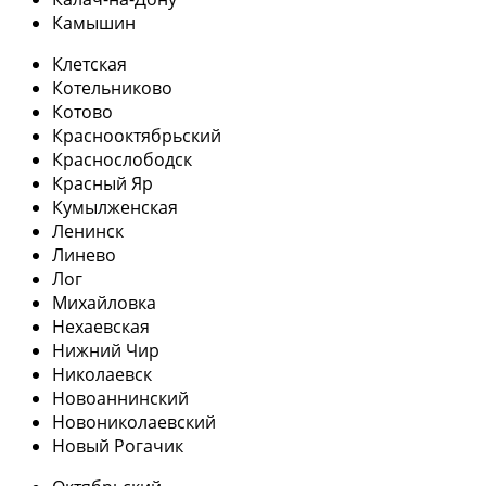
Камышин
Клетская
Котельниково
Котово
Краснооктябрьский
Краснослободск
Красный Яр
Кумылженская
Ленинск
Линево
Лог
Михайловка
Нехаевская
Нижний Чир
Николаевск
Новоаннинский
Новониколаевский
Новый Рогачик