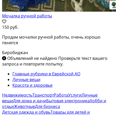
Мочалка ручной работы
150 руб.
Продам мочалки ручной работы, очень хорошо
пенятся
Биробиджан
Объявлений не найдено
Проверьте текст вашего
запроса и повторите попытку.
Главные рубрики в Еврейской АО
Личные вещи
Красота и здоровье
Недвижимость
Транспорт
Работа
Услуги
Личные
вещи
Для дома и дачи
Бытовая электроника
Хобби и
отдых
Животные
Для бизнеса
Детская одежда и обувь
Товары для детей и