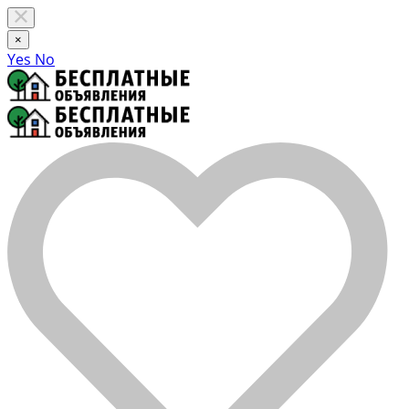
×
Yes
No