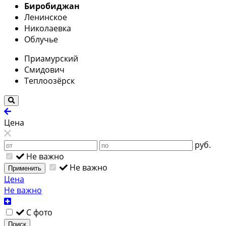
Биробиджан
Ленинское
Николаевка
Облучье
Приамурский
Смидович
Теплоозёрск
Цена
руб.
Не важно
Не важно
Применить
Цена
Не важно
С фото
Поиск