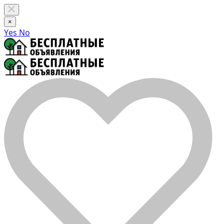
×
Yes
No