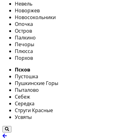
Невель
Новоржев
Новосокольники
Опочка
Остров
Палкино
Печоры
Плюсса
Порхов
Псков
Пустошка
Пушкинские Горы
Пыталово
Себеж
Середка
Струги Красные
Усвяты