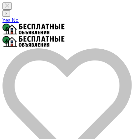
×
Yes
No