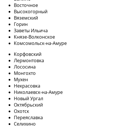
Восточное
Высокогорный
Вяземский
Горин
Заветы Ильича
Князе-Волконское
Комсомольск-на-Амуре
Корфовский
Лермонтовка
Лососина
Монгохто
Мухен
Некрасовка
Николаевск-на-Амуре
Новый Ургал
Октябрьский
Охотск
Переяславка
Селихино