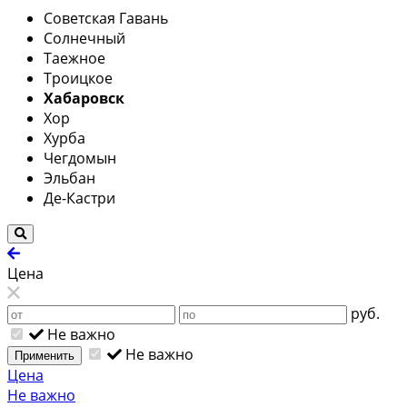
Советская Гавань
Солнечный
Таежное
Троицкое
Хабаровск
Хор
Хурба
Чегдомын
Эльбан
Де-Кастри
Цена
руб.
Не важно
Не важно
Применить
Цена
Не важно