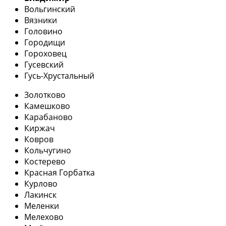
Вольгинский
Вязники
Головино
Городищи
Гороховец
Гусевский
Гусь-Хрустальный
Золотково
Камешково
Карабаново
Киржач
Ковров
Кольчугино
Костерево
Красная Горбатка
Курлово
Лакинск
Меленки
Мелехово