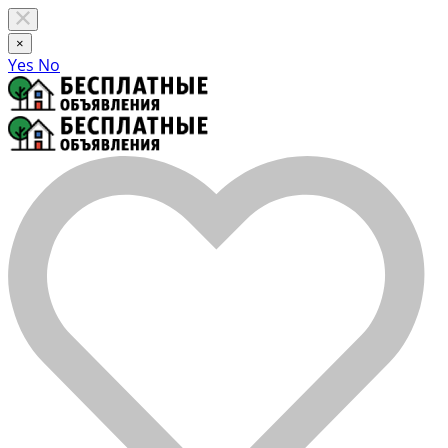
×
Yes
No