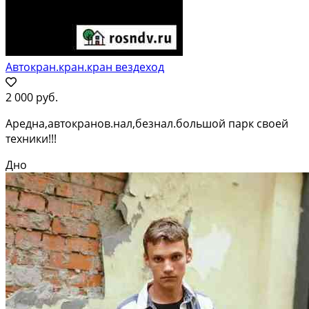
Автокран.кран.кран вездеход
2 000 руб.
Аредна,автокранов.нал,безнал.большой парк своей
техники!!!
Дно