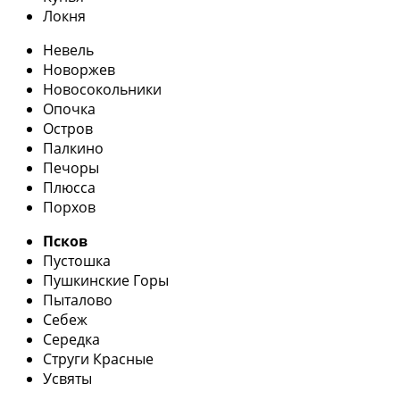
Локня
Невель
Новоржев
Новосокольники
Опочка
Остров
Палкино
Печоры
Плюсса
Порхов
Псков
Пустошка
Пушкинские Горы
Пыталово
Себеж
Середка
Струги Красные
Усвяты