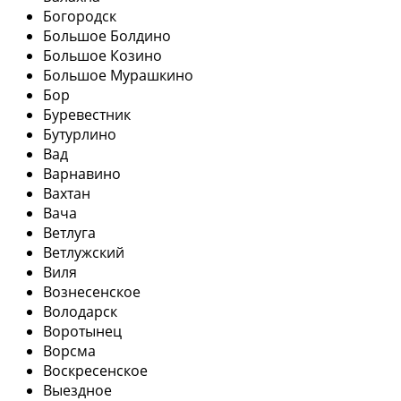
Богородск
Большое Болдино
Большое Козино
Большое Мурашкино
Бор
Буревестник
Бутурлино
Вад
Варнавино
Вахтан
Вача
Ветлуга
Ветлужский
Виля
Вознесенское
Володарск
Воротынец
Ворсма
Воскресенское
Выездное