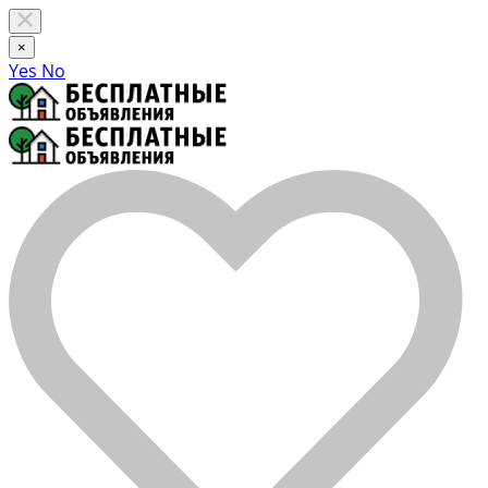
×
Yes
No