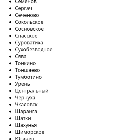
Семенов
Сергач
Сеченово
Сокольское
Сосновское
Спасское
Суроватиха
Сухобезводное
Сява
Тонкино
Тоншаево
Тумботино
Урень
Центральный
Чернуха
Чкаловск
Шаранга
Шатки
Шахунья
Шиморское
Юганец