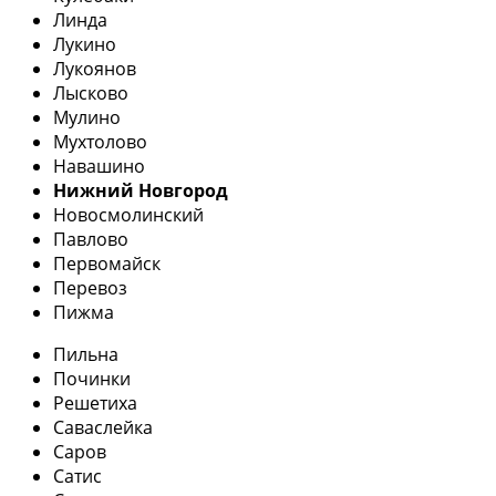
Линда
Лукино
Лукоянов
Лысково
Мулино
Мухтолово
Навашино
Нижний Новгород
Новосмолинский
Павлово
Первомайск
Перевоз
Пижма
Пильна
Починки
Решетиха
Саваслейка
Саров
Сатис