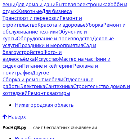
вещи
Для дома и дачи
Бытовая электроника
Хобби и
отдых
Животные
Для бизнеса
Транспорт и перевозки
Ремонт и
строительство
Красота и здоровье
Уборка
Ремонт и
обслуживание техники
Обучение и
курсы
Оборудование и производство
Деловые
услуги
Праздники и мероприятия
Сад и
благоустройство
Фото- и
видеосъёмка
Искусство
Мастер на час
Няни и
сиделки
Питание и кейтеринг
Реклама и
полиграфия
Другое
Сборка и ремонт мебели
Отделочные
работы
Электрика
Сантехника
Строительство домов и
коттеджей
Ремонт квартиры
Нижегородская область
Наверх
РосНДВ.ру
— сайт бесплатных объявлений
Все объявления