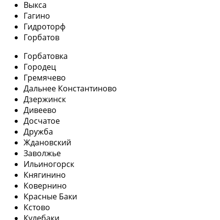
Выкса
Гагино
Гидроторф
Горбатов
Горбатовка
Городец
Гремячево
Дальнее Константиново
Дзержинск
Дивеево
Досчатое
Дружба
Ждановский
Заволжье
Ильиногорск
Княгинино
Ковернино
Красные Баки
Кстово
Кулебаки