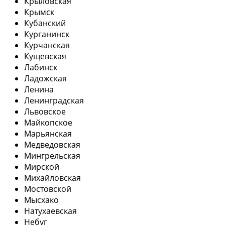
Крыловская
Крымск
Кубанский
Курганинск
Курчанская
Кущевская
Лабинск
Ладожская
Ленина
Ленинградская
Львовское
Майкопское
Марьянская
Медведовская
Мингрельская
Мирской
Михайловская
Мостовской
Мысхако
Натухаевская
Небуг