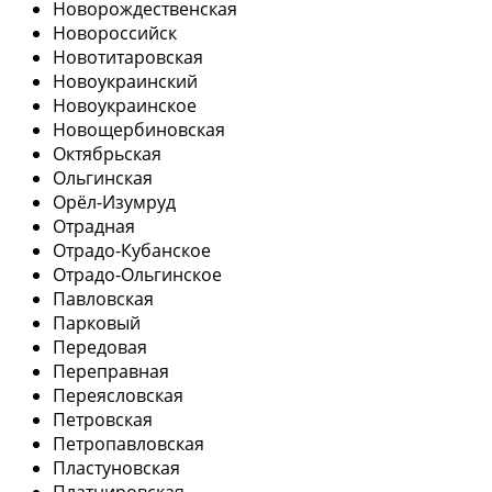
Новорождественская
Новороссийск
Новотитаровская
Новоукраинский
Новоукраинское
Новощербиновская
Октябрьская
Ольгинская
Орёл-Изумруд
Отрадная
Отрадо-Кубанское
Отрадо-Ольгинское
Павловская
Парковый
Передовая
Переправная
Переясловская
Петровская
Петропавловская
Пластуновская
Платнировская