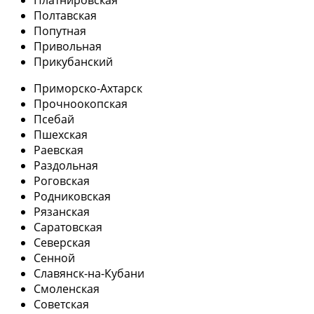
Полтавская
Попутная
Привольная
Прикубанский
Приморско-Ахтарск
Прочноокопская
Псебай
Пшехская
Раевская
Раздольная
Роговская
Родниковская
Рязанская
Саратовская
Северская
Сенной
Славянск-на-Кубани
Смоленская
Советская