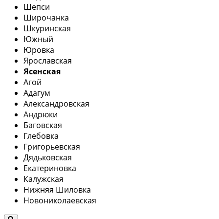
Шепси
Широчанка
Шкуринская
Южный
Юровка
Ярославская
Ясенская
Агой
Адагум
Александровская
Андрюки
Баговская
Глебовка
Григорьевская
Дядьковская
Екатериновка
Калужская
Нижняя Шиловка
Новониколаевская