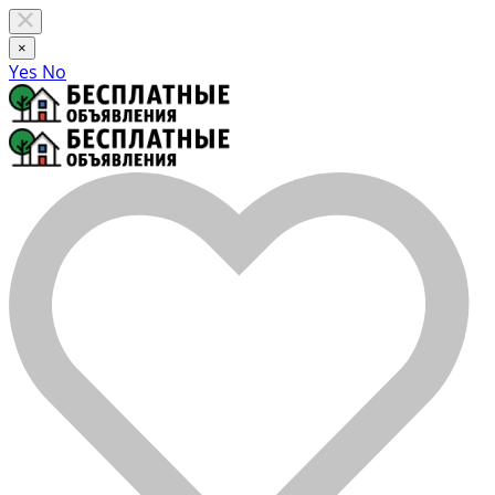
×
Yes
No