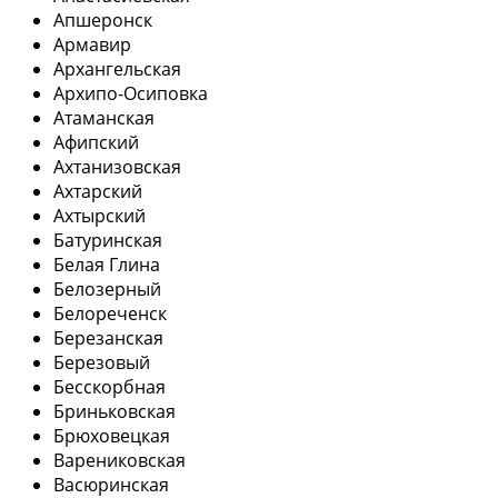
Апшеронск
Армавир
Архангельская
Архипо-Осиповка
Атаманская
Афипский
Ахтанизовская
Ахтарский
Ахтырский
Батуринская
Белая Глина
Белозерный
Белореченск
Березанская
Березовый
Бесскорбная
Бриньковская
Брюховецкая
Варениковская
Васюринская