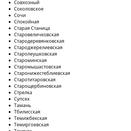
Совхозный
Соколовское
Сочи
Спокойная
Старая Станица
Старовеличковская
Стародеревянковская
Староджерелиевская
Старолеушковская
Староминская
Старомышастовская
Старонижестеблиевская
Старотитаровская
Старощербиновская
Стрелка
Супсех
Тамань
Тбилисская
Темижбекская
Темиргоевская
Темрюк