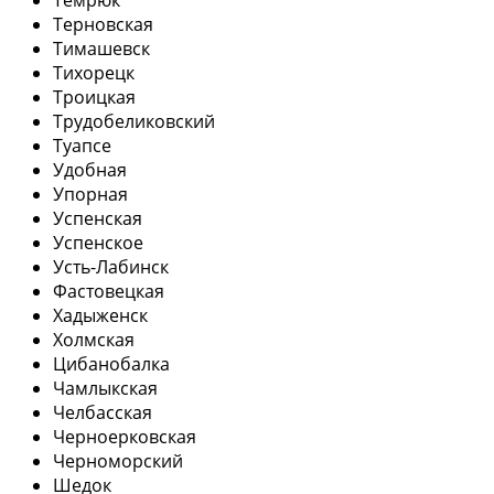
Терновская
Тимашевск
Тихорецк
Троицкая
Трудобеликовский
Туапсе
Удобная
Упорная
Успенская
Успенское
Усть-Лабинск
Фастовецкая
Хадыженск
Холмская
Цибанобалка
Чамлыкская
Челбасская
Черноерковская
Черноморский
Шедок