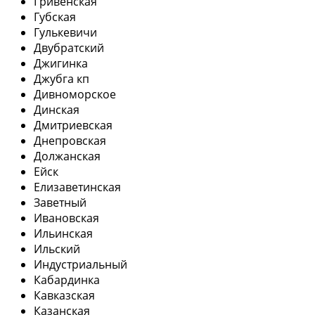
Гривенская
Губская
Гулькевичи
Двубратский
Джигинка
Джубга кп
Дивноморское
Динская
Дмитриевская
Днепровская
Должанская
Ейск
Елизаветинская
Заветный
Ивановская
Ильинская
Ильский
Индустриальный
Кабардинка
Кавказская
Казанская