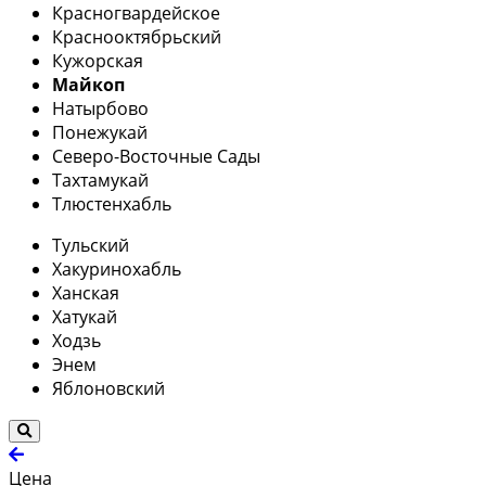
Красногвардейское
Краснооктябрьский
Кужорская
Майкоп
Натырбово
Понежукай
Северо-Восточные Сады
Тахтамукай
Тлюстенхабль
Тульский
Хакуринохабль
Ханская
Хатукай
Ходзь
Энем
Яблоновский
Цена