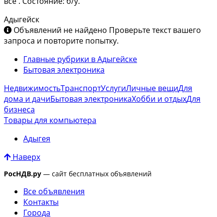
всё . Состояние: б/у.
Адыгейск
Объявлений не найдено
Проверьте текст вашего
запроса и повторите попытку.
Главные рубрики в Адыгейске
Бытовая электроника
Недвижимость
Транспорт
Услуги
Личные вещи
Для
дома и дачи
Бытовая электроника
Хобби и отдых
Для
бизнеса
Товары для компьютера
Адыгея
Наверх
РосНДВ.ру
— сайт бесплатных объявлений
Все объявления
Контакты
Города