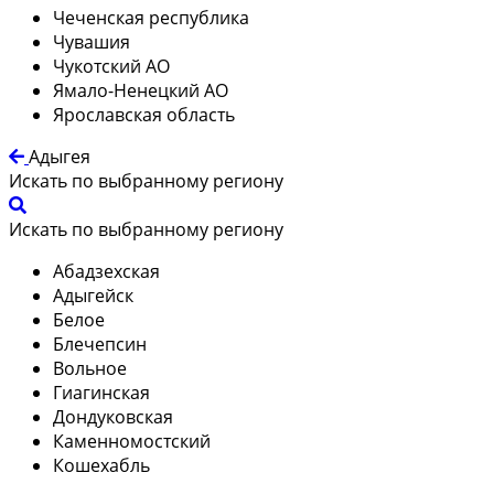
Чеченская республика
Чувашия
Чукотский АО
Ямало-Ненецкий АО
Ярославская область
Адыгея
Искать по выбранному региону
Искать по выбранному региону
Абадзехская
Адыгейск
Белое
Блечепсин
Вольное
Гиагинская
Дондуковская
Каменномостский
Кошехабль