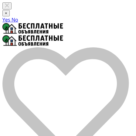
×
Yes
No