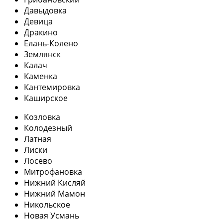
Давыдовка
Девица
Дракино
Елань-Колено
Землянск
Калач
Каменка
Кантемировка
Каширское
Козловка
Колодезный
Латная
Лиски
Лосево
Митрофановка
Нижний Кисляй
Нижний Мамон
Никольское
Новая Усмань