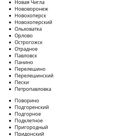
Новая Чигла
Нововоронеж
Новохоперск
Новохоперский
Ольховатка
Орлово
Острогожск
Отрадное
Павловск
Панино
Перелешино
Перелешинский
Пески
Петропавловка
Поворино
Подгоренский
Подгорное
Подклетное
Пригородный
Придонский