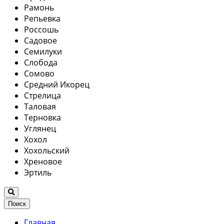
Рамонь
Репьевка
Россошь
Садовое
Семилуки
Слобода
Сомово
Средний Икорец
Стрелица
Таловая
Терновка
Углянец
Хохол
Хохольский
Хреновое
Эртиль
Поиск
Главная