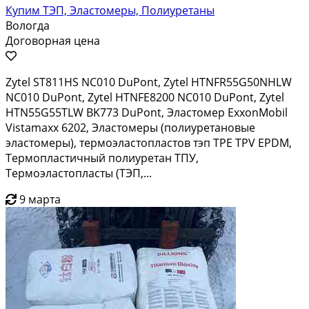
Купим ТЭП, Эластомеры, Полиуретаны
Вологда
Договорная цена
Zytel ST811HS NC010 DuPont, Zytel HTNFR55G50NHLW
NC010 DuPont, Zytel HTNFE8200 NC010 DuPont, Zytel
HTN55G55TLW BK773 DuPont, Эластомер ExxonMobil
Vistamaxx 6202, Эластомеры (полиуретановые
эластомеры), термоэластопластов тэп TPE TPV EPDM,
Термопластичный полиуретан ТПУ,
Термоэластопласты (ТЭП,...
9 марта