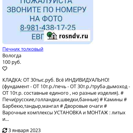
Печник толковый
Вологда
100 руб.
КЛАДКА: ОТ 30тыс.руб. Всё ИНДИВИДУАЛЬНО!
(фундамент - ОТ 10т.р./печь - ОТ 30т.р./труба-дымоход -
ОТ 10т.р. составные единого , но разные изделия). #
Печи(русские,голландки,шведки,банные) # Камины #
Барбекю,тандыр,мангал # Дворовые очаги #
Варочные комплексы УСТАНОВКА и МОНТАЖ : литых
и...
3 января 2023