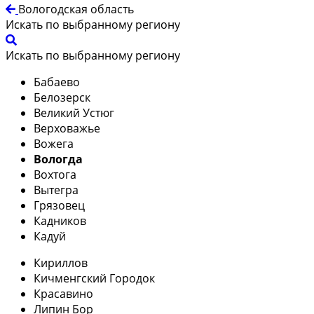
Вологодская область
Искать по выбранному региону
Искать по выбранному региону
Бабаево
Белозерск
Великий Устюг
Верховажье
Вожега
Вологда
Вохтога
Вытегра
Грязовец
Кадников
Кадуй
Кириллов
Кичменгский Городок
Красавино
Липин Бор