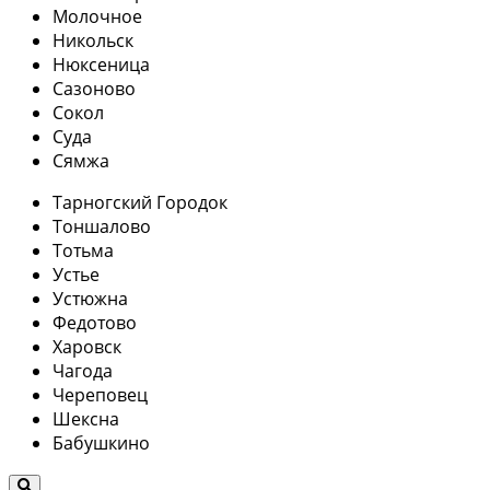
Молочное
Никольск
Нюксеница
Сазоново
Сокол
Суда
Сямжа
Тарногский Городок
Тоншалово
Тотьма
Устье
Устюжна
Федотово
Харовск
Чагода
Череповец
Шексна
Бабушкино