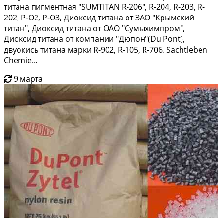
титана пигментная "SUMTITAN R-206", R-204, R-203, R-
202, Р-О2, Р-О3, Диоксид титана от ЗАО "Крымский
титан", Диоксид титана от ОАО "Сумыхимпром",
Диоксид титана от компании "Дюпон"(Du Pont),
двуокись титана марки R-902, R-105, R-706, Sachtleben
Chemie...
9 марта