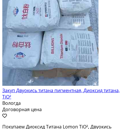
Закуп Двуокись титана пигментная, Диоксид титана,
TiO²
Вологда
Договорная цена
Покупаем Диоксид Титана Lomon TiO², Двуокись