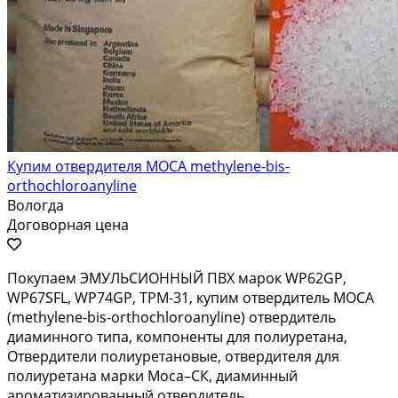
Купим отвердителя MOCA methylene-bis-
orthochloroanyline
Вологда
Договорная цена
Покупаем ЭМУЛЬСИОННЫЙ ПВХ марок WP62GP,
WP67SFL, WP74GP, ТРМ-31, купим отвердитель MOCA
(methylene-bis-orthochloroanyline) отвердитель
диаминного типа, компоненты для полиуретана,
Отвердители полиуретановые, отвердителя для
полиуретана марки Moca–СК, диаминный
ароматизированный отвердитель,...