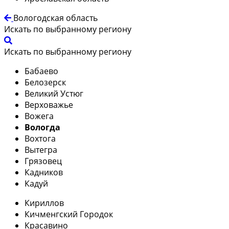
Вологодская область
Искать по выбранному региону
Искать по выбранному региону
Бабаево
Белозерск
Великий Устюг
Верховажье
Вожега
Вологда
Вохтога
Вытегра
Грязовец
Кадников
Кадуй
Кириллов
Кичменгский Городок
Красавино