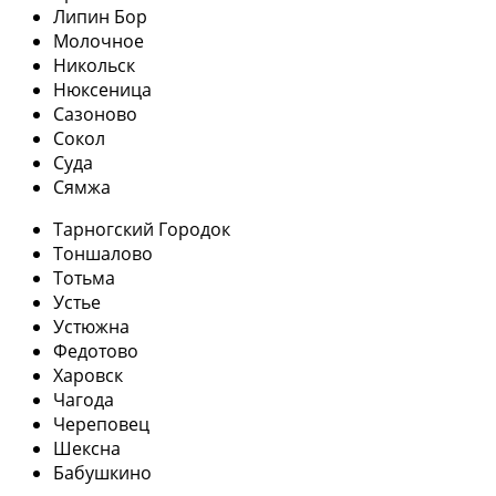
Липин Бор
Молочное
Никольск
Нюксеница
Сазоново
Сокол
Суда
Сямжа
Тарногский Городок
Тоншалово
Тотьма
Устье
Устюжна
Федотово
Харовск
Чагода
Череповец
Шексна
Бабушкино